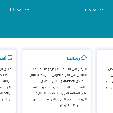
عدد منتجاتنا
عدد عملائنا
رسالتنا
أهدا
جال
التركيز على العناية بالمريض: وضع احتياجات
تحقيق الر
ي
المرضى في المرتبة الأولى . النزاهة: الالتزام
بسيط ( حل
بناء
بالمبادئ الأخلاقية والتحلي بالصدق
بالرعاية ا
جتمع
والشفافية والعدل لكسب الثقة، والمحافظة
وهي السمة
على التعاليم الدينية والعادات والتقاليد.
مجالات الع
الجودة: السعي للتميز والجودة العالية من
إلى أعلى 
خلال الإبداع والابتكار